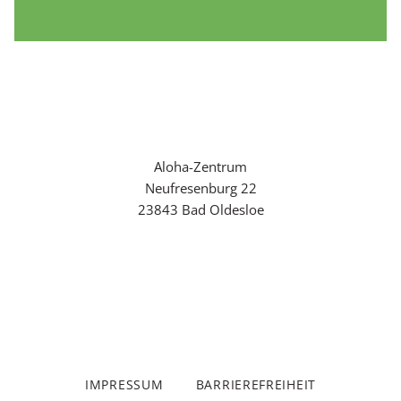
Aloha-Zentrum
Neufresenburg 22
23843 Bad Oldesloe
Tel. (0 45 31) 18 28 08
aloha@aloha-zentrum.de
IMPRESSUM
BARRIEREFREIHEIT